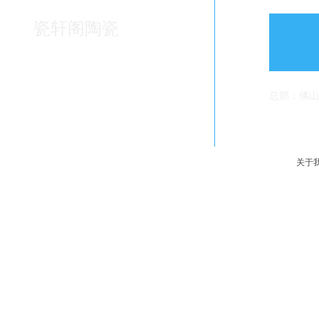
瓷轩阁陶瓷
总部：佛山
关于